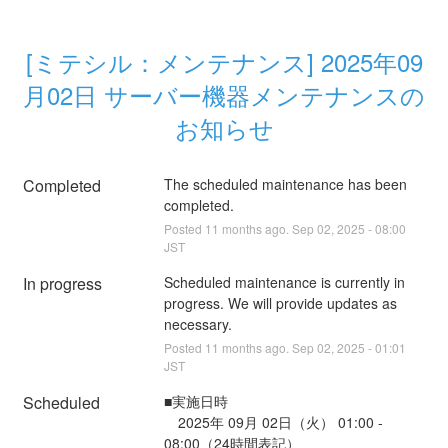
[ミテシル：メンテナンス] 2025年09
月02日 サーバー機器メンテナンスの
お知らせ
Completed
The scheduled maintenance has been 
completed.
Posted
11
months ago.
Sep
02
,
2025
-
08:00
JST
In progress
Scheduled maintenance is currently in 
progress. We will provide updates as 
necessary.
Posted
11
months ago.
Sep
02
,
2025
-
01:01
JST
Scheduled
■実施日時
　2025年 09月 02日（火） 01:00 - 
08:00（24時間表記）