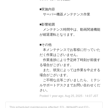
■実施内容
　サーバー機器メンテナンス作業
■影響範囲
　メンテナンス時間中は、動画関連機能
が縮退運転となります。
■その他
　本メンテナンスでお客様に行っていた
だく作業はございません。
　作業進捗により予定終了時刻が前後す
る場合がございます。
　また、状況によっては作業を中止する
場合がございます。
　ご不明な点等ございましたら、ミテシ
ルサポートデスクまでお問い合わせくだ
さい。
Posted
1
year ago.
Aug
25
,
2025
-
14:07
JST
This scheduled maintenance affected: EQ - WriteAPI and EQ -